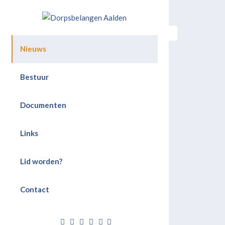
Doorgaan
voor een goede leefkwaliteit in Aalden
Dorpsbelangen Aalden
Nieuws
Bestuur
Documenten
Links
Lid worden?
Contact